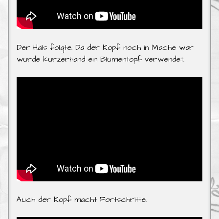
Der Hals folgte. Da der Kopf noch in Mache war
wurde kurzerhand ein Blumentopf verwendet.
Auch der Kopf macht Fortschritte.